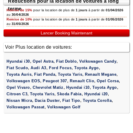
Réductions pour la location de voitures à long
terme
Remise de 15%
pour la location de plus de
1 jours
à partir de
01/04/2026
au
30/04/2026
Remise de 10%
pour la location de plus de
1 jours
à partir de
01/05/2026
au
31/05/2026
Lancer Booking Maintenant
Voir Plus location de voitures:
,
,
,
,
Hyundai i30
Opel Astra
Fiat Doblo
Volkswagen Candy
,
,
,
,
Fiat Scudo
Audi A3
Ford Focus
Toyota Aygo
,
,
,
,
Toyota Auris
Fiat Panda
Toyota Yaris
Renault Megane
,
,
,
,
Volkswagen EOS
Peugeot 307
Renault Clio
Opel Corsa
,
,
,
,
Opel Vivaro
Chevrolet Matiz
Hyundai i10
Toyota Aygo
,
,
,
,
Citroen C3
Toyota Yaris
Skoda Fabia
Hyundai i20
,
,
,
,
Nissan Micra
Dacia Duster
Fiat Tipo
Toyota Corolla
,
Volkswagen Passat
Volkswagen Golf