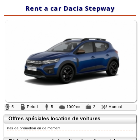
Rent a car Dacia Stepway
5
Petrol
5
1000cc
2
Manual
Offres spéciales location de voitures
Pas de promotion en ce moment